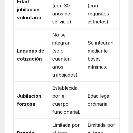
Edad
(con 30
(con
jubilación
años de
requisitos
voluntaria
servicio).
estrictos).
No se
integran
Se integran
Lagunas de
(solo
mediante
cotización
cuentan
bases
años
mínimas.
trabajados).
Establecida
Jubilación
por el
Edad legal
forzosa
cuerpo
ordinaria.
funcionarial.
Limitada por
Limitada por
Pensón
el tope
el tope