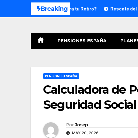
Saltar
Breaking
ónde Invertir para tu Retiro?
Rescate del Plan de Pensio
al
contenido
PENSIONES ESPAÑA
PLANE
PENSIONES ESPAÑA
Calculadora de P
Seguridad Social
Por
Josep
MAY 20, 2026