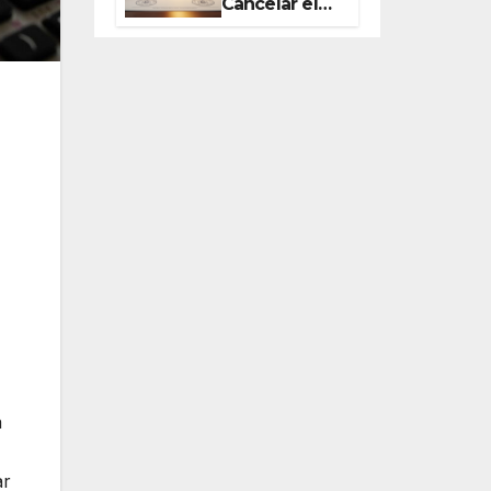
Cancelar el
Seguro de
Vida de tu
Hipoteca (y
Ahorrar Miles
de Euros)
a
ar