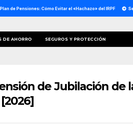
nes: Cómo Evitar el «Hachazo» del IRPF
Seguros de Salud 
S DE AHORRO
SEGUROS Y PROTECCIÓN
ensión de Jubilación de l
 [2026]