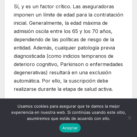
Sí, y es un factor crítico. Las aseguradoras
imponen un límite de edad para la contratación
inicial. Generalmente, la edad máxima de
admisión oscila entre los 65 y los 70 años,
dependiendo de las políticas de riesgo de la
entidad. Además, cualquier patología previa
diagnosticada (como indicios tempranos de
deterioro cognitivo, Parkinson o enfermedades
degenerativas) resultará en una exclusión
automática. Por ello, la suscripción debe
realizarse durante la etapa de salud activa.
¿La aseguradora puede negarse a pagarme
Usamos cookies para asegurar que te damos la mejor
experiencia en nuestra web. Si continúas usando este sitio,
si un médico privado me diagnostica
asumiremos que estás de acuerdo con ello.
dependencia?
Aceptar