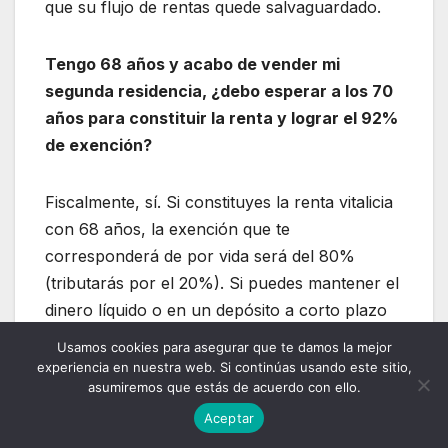
que su flujo de rentas quede salvaguardado.
Tengo 68 años y acabo de vender mi
segunda residencia, ¿debo esperar a los 70
años para constituir la renta y lograr el 92%
de exención?
Fiscalmente, sí. Si constituyes la renta vitalicia
con 68 años, la exención que te
corresponderá de por vida será del 80%
(tributarás por el 20%). Si puedes mantener el
dinero líquido o en un depósito a corto plazo
durante dos años y constituir la póliza el día
Usamos cookies para asegurar que te damos la mejor
que cumplas los 70 años, anclarás para el
experiencia en nuestra web. Si continúas usando este sitio,
asumiremos que estás de acuerdo con ello.
resto de tu vida el tramo más alto de
bonificación fiscal (92% exento). Es una
Aceptar
maniobra de espera (diferimiento) altamente