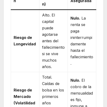
n
Asegurada
n)
Alto. El
Nulo.
La
capital
renta se
puede
paga
agotarse
Riesgo de
ininterrumpi
antes del
Longevidad
damente
fallecimiento
hasta el
si se vive
fallecimiento
muchos
.
años.
Total.
Nulo.
El
Caídas de
cobro de la
Riesgo de
bolsa en los
mensualidad
Mercado
primeros
es fijo,
(Volatilidad
años
inmune a