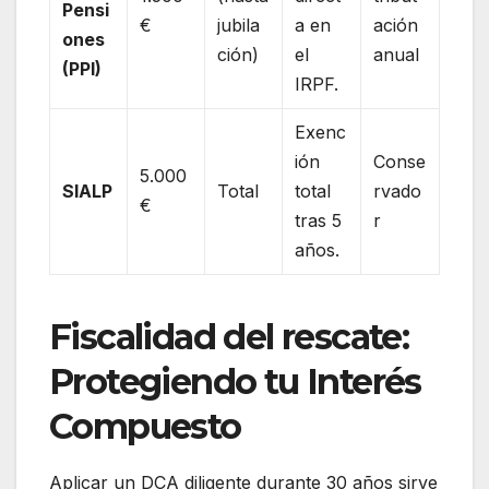
Pensi
€
jubila
a en
ación
ones
ción)
el
anual
(PPI)
IRPF.
Exenc
ión
Conse
5.000
SIALP
Total
total
rvado
€
tras 5
r
años.
Fiscalidad del rescate:
Protegiendo tu Interés
Compuesto
Aplicar un DCA diligente durante 30 años sirve