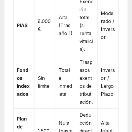
Exenc
ión
Mode
Alta
total
8.000
rado /
PIAS
(Tras
(si
€
Invers
año 1)
renta
or
vitalici
a).
Trasp
Fond
Total
asos
Invers
os
Sin
e
exent
or /
Index
límite
inmed
os de
Largo
ados
iata
tribut
Plazo
ación.
Dedu
Plan
Nula
cción
Alta
de
1.500
(hasta
direct
tribut