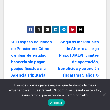
Navegación
Traspaso de Planes
Seguros Individuales
de Pensiones: Cómo
de Ahorro a Largo
de
cambiar de entidad
Plazo (SIALP): Límites
entradas
bancaria sin pagar
de aportación,
peajes fiscales a la
beneficios y exención
Agencia Tributaria
fiscal tras 5 años
Usamos cookies para asegurar que te damos la mejor
experiencia en nuestra web. Si continúas usando este sitio,
asumiremos que estás de acuerdo con ello.
Aceptar
Por
Josep